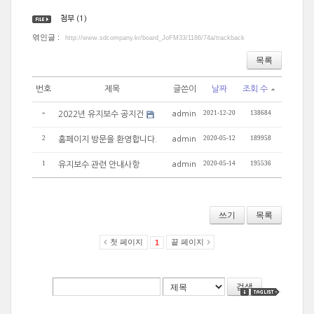
첨부 (1)
엮인글 :
http://www.sdcompany.kr/board_JoFM33/1186/74a/trackback
목록
번호
제목
글쓴이
날짜
조회 수
»
2021-12-20
138684
2022년 유지보수 공지건
admin
2
2020-05-12
189958
홈페이지 방문을 환영합니다.
admin
1
2020-05-14
195536
유지보수 관련 안내사항
admin
쓰기
목록
첫 페이지
끝 페이지
1
검색