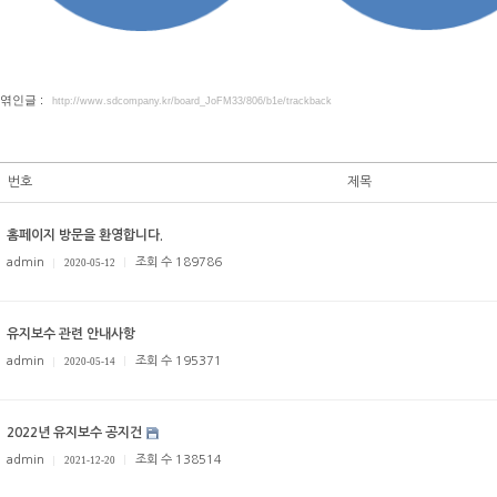
엮인글 :
http://www.sdcompany.kr/board_JoFM33/806/b1e/trackback
번호
제목
홈페이지 방문을 환영합니다.
admin
조회 수 189786
2020-05-12
유지보수 관련 안내사항
admin
조회 수 195371
2020-05-14
2022년 유지보수 공지건
admin
조회 수 138514
2021-12-20