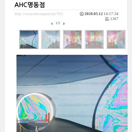
AHC명동점
http://www.sdcompany.kr/763
2020.05.12
14:17:34
1367
1/5