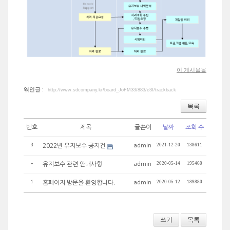
이 게시물을
엮인글 :
http://www.sdcompany.kr/board_JoFM33/883/e3f/trackback
목록
번호
제목
글쓴이
날짜
조회 수
3
2021-12-20
138611
2022년 유지보수 공지건
admin
»
2020-05-14
195460
유지보수 관련 안내사항
admin
1
2020-05-12
189880
홈페이지 방문을 환영합니다.
admin
쓰기
목록