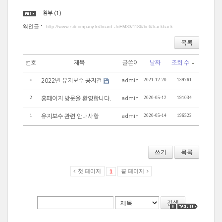
첨부 (1)
엮인글 :
http://www.sdcompany.kr/board_JoFM33/1186/bc6/trackback
목록
번호
제목
글쓴이
날짜
조회 수
»
2021-12-20
139761
2022년 유지보수 공지건
admin
2
2020-05-12
191034
홈페이지 방문을 환영합니다.
admin
1
2020-05-14
196522
유지보수 관련 안내사항
admin
쓰기
목록
첫 페이지
끝 페이지
1
검색